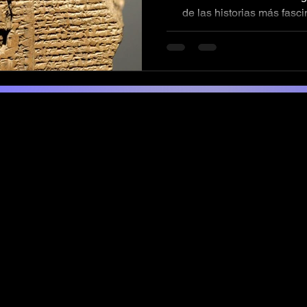
de las historias más fasc
humanidad: La
3313123475
calmetediciones@gmail.com
Powered by: Ricardo Valdivia