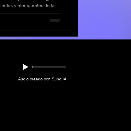
inantes y atemporales de la
 epopeya de...
Audio creado con Suno IA
Do Not Sell My Personal Information