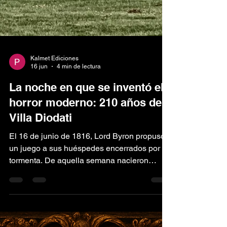
Kalmet Ediciones
16 jun
4 min de lectura
La noche en que se inventó el
horror moderno: 210 años de
Villa Diodati
El 16 de junio de 1816, Lord Byron propuso
un juego a sus huéspedes encerrados por la
tormenta. De aquella semana nacieron
Frankenstein y El vampiro — y con ellos, el
imaginario que aún nos posee. En el verano
de 1816 ningún campesino del hemisferio