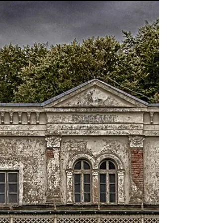
Stephen King— que merece detenerse. El
Maestro, personaje interpretado por Jackson,
acaba de morir ante la mirada de una
comunidad que lo ha perseguido durante
toda la historia. Pero entonces el polvo en
que se ha convertido se reagrupa. Vuelve. Y
en los últimos minutos del