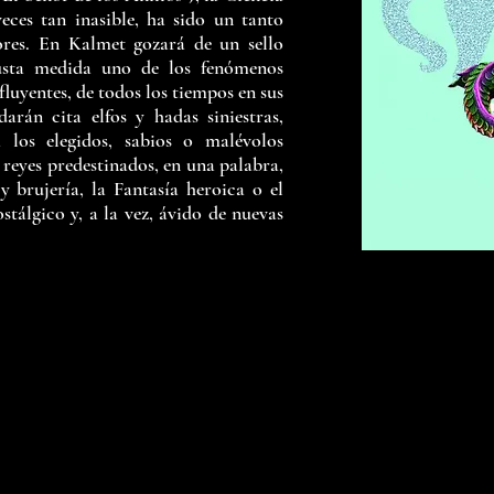
eces tan inasible, ha sido un tanto
ores. En Kalmet gozará de un sello
usta medida uno de los fenómenos
fluyentes, de todos los tiempos en sus
darán cita elfos y hadas siniestras,
 los elegidos, sabios o malévolos
 reyes predestinados, en una palabra,
y brujería, la Fantasía heroica o el
ostálgico y, a la vez, ávido de nuevas
3313123475
calmetediciones@gmail.com