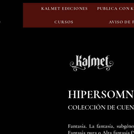
KALMET EDICIONES
PUBLICA CON 
CURSOS
AVISO DE
HIPERSOMN
COLECCIÓN DE CUEN
Fantasía. La fantasía, subgén
Fantasía pura o Alta fantasía (