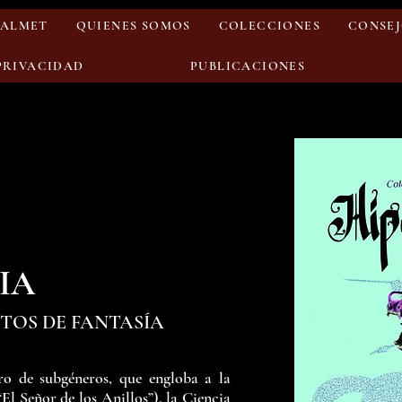
KALMET
QUIENES SOMOS
COLECCIONES
CONSEJ
 PRIVACIDAD
PUBLICACIONES
IA
TOS DE FANTASÍA
ero de subgéneros, que engloba a la
“El Señor de los Anillos”), la Ciencia